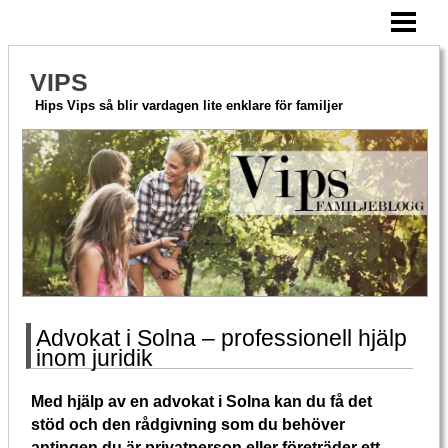
HEM
AKTIVERA MERA
VIPS
HITTA PÅ TILLSAMMANS
Hips Vips så blir vardagen lite enklare för familjer
OM VIPS
BLOGG
Advokat i Solna – professionell hjälp
inom juridik
Med hjälp av en advokat i Solna kan du få det
stöd och den rådgivning som du behöver
antingen du är privatperson eller företräder ett