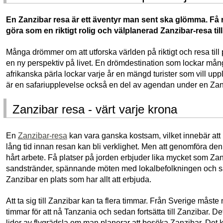
En Zanzibar resa är ett äventyr man sent ska glömma. Få 
göra som en riktigt rolig och välplanerad Zanzibar-resa 
Många drömmer om att utforska världen på riktigt och resa till pla
en ny perspektiv på livet. En drömdestination som lockar må
afrikanska pärla lockar varje år en mängd turister som vill upp
är en safariupplevelse också en del av agendan under en Zan
Zanzibar resa - värt varje krona
En
Zanzibar-resa
kan vara ganska kostsam, vilket innebär at
lång tid innan resan kan bli verklighet. Men att genomföra denn
hårt arbete. Få platser på jorden erbjuder lika mycket som Zan
sandstränder, spännande möten med lokalbefolkningen och säl
Zanzibar en plats som har allt att erbjuda.
Att ta sig till Zanzibar kan ta flera timmar. Från Sverige måst
timmar för att nå Tanzania och sedan fortsätta till Zanzibar. Det 
lider av flygrädsla om man planerar att besöka Zanzibar. Det k