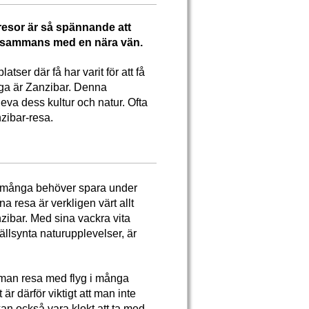
resor är så spännande att
tillsammans med en nära vän.
tser där få har varit för att få
nga är Zanzibar. Denna
leva dess kultur och natur. Ofta
zibar-resa.
t många behöver spara under
a resa är verkligen värt allt
zibar. Med sina vackra vita
lsynta naturupplevelser, är
e man resa med flyg i många
är därför viktigt att man inte
an också vara klokt att ta med