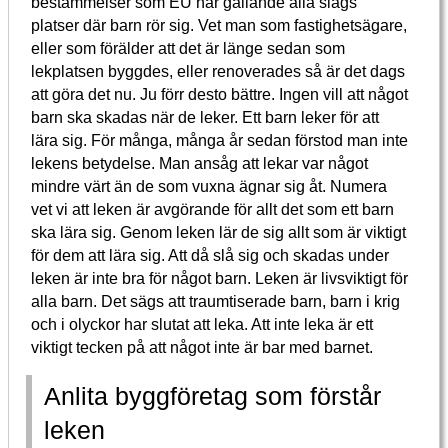
bestämmelser som EU har gällande alla slags
platser där barn rör sig. Vet man som fastighetsägare,
eller som förälder att det är länge sedan som
lekplatsen byggdes, eller renoverades så är det dags
att göra det nu. Ju förr desto bättre. Ingen vill att något
barn ska skadas när de leker. Ett barn leker för att
lära sig. För många, många år sedan förstod man inte
lekens betydelse. Man ansåg att lekar var något
mindre värt än de som vuxna ägnar sig åt. Numera
vet vi att leken är avgörande för allt det som ett barn
ska lära sig. Genom leken lär de sig allt som är viktigt
för dem att lära sig. Att då slå sig och skadas under
leken är inte bra för något barn. Leken är livsviktigt för
alla barn. Det sägs att traumtiserade barn, barn i krig
och i olyckor har slutat att leka. Att inte leka är ett
viktigt tecken på att något inte är bar med barnet.
Anlita byggföretag som förstår
leken