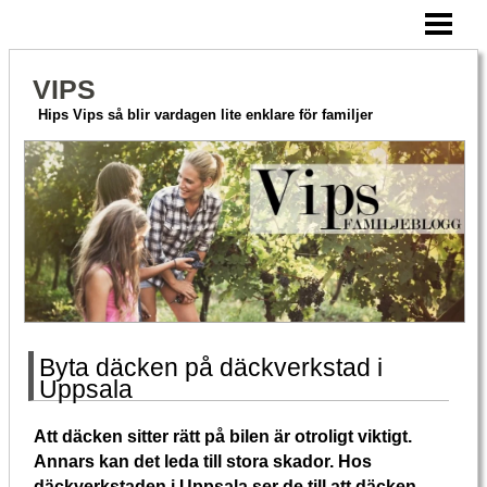
HEM
AKTIVERA MERA
VIPS
HITTA PÅ TILLSAMMANS
Hips Vips så blir vardagen lite enklare för familjer
OM VIPS
BLOGG
Byta däcken på däckverkstad i
Uppsala
Att däcken sitter rätt på bilen är otroligt viktigt.
Annars kan det leda till stora skador. Hos
däckverkstaden i Uppsala ser de till att däcken