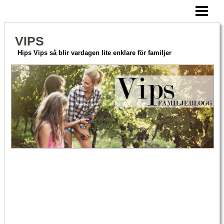
HEM
AKTIVERA MERA
VIPS
HITTA PÅ TILLSAMMANS
Hips Vips så blir vardagen lite enklare för familjer
OM VIPS
BLOGG