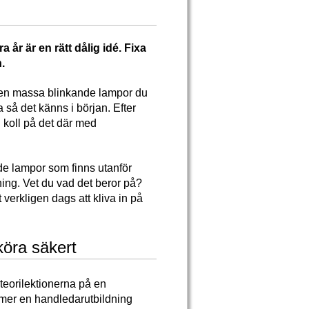
a år är en rätt dålig idé. Fixa
.
 en massa blinkande lampor du
 så det känns i början. Efter
 koll på det där med
nde lampor som finns utanför
sning. Vet du vad det beror på?
 verkligen dags att kliva in på
köra säkert
å teorilektionerna på en
 numer en handledarutbildning