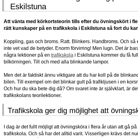
Eskilstuna
Att vänta med körkortsteorin tills efter du övningskört i fler
rätt kunskaper på en trafikskola i Eskilstuna så fort du kan
Koppling, gas och broms. Ratt. Blinkers. Handbroms. Och så
inte vet vad de betyder. Enorm förvirring! Men lugn. Det är bara
några lektioner på en
trafikskola
i Eskilstuna kommer du få full
bilkörningen. Till och med alla blinkande lampor.
Men det är faktiskt ännu viktigare att du har koll på de blinka
bilen. Till exempel om det blinkar gult på trafikljusen i en kor
Och hur du ska bete dig då? Om svaret inte är självklart, är det
trafikskolans teorilektioner.
Trafikskola ger dig möjlighet att övnings
I dag är det fullt möjligt att övningsköra i flera år utan att gå p
trafikskola. Och så har det alltid varit. Visserligen krävs det