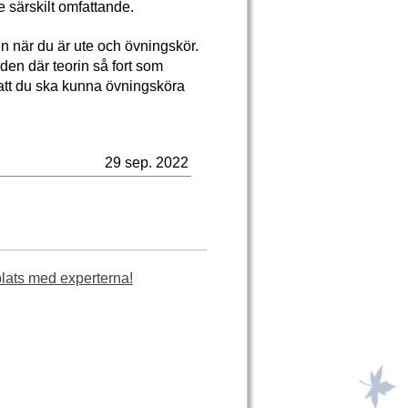
 särskilt omfattande.
en när du är ute och övningskör.
den där teorin så fort som
ör att du ska kunna övningsköra
29 sep. 2022
plats med experterna!