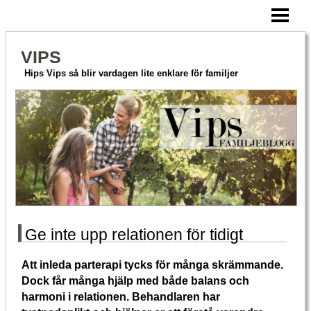
HEM
AKTIVERA MERA
VIPS
HITTA PÅ TILLSAMMANS
Hips Vips så blir vardagen lite enklare för familjer
OM VIPS
BLOGG
Ge inte upp relationen för tidigt
Att inleda parterapi tycks för många skrämmande.
Dock får många hjälp med både balans och
harmoni i relationen. Behandlaren har