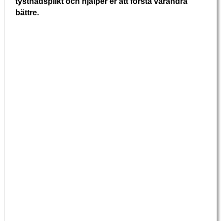
tystnadsplikt och hjälper er att förstå varandra
bättre.