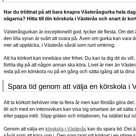
Har du tröttnat på att bara knapra Västeråsgurka hela daga
vägarna? Hitta till din körskola i Västerås och snart är korte
Västeråsgurkan är exceptionellt god, tycker de flesta. Om det ä
den lilla syran är svårt att svara på. Även om gurka kan vara de
mer att upptäcka, i Västerås såväl som runt omkring.
Att ha körkort kan innebära stor frihet. Du kan ta dig dit du vill
förlita dig på att någon annan ska köra. Livet är mer än Väster
reda på en körskola nu på en gång och sätta igång att ta dina 
Spara tid genom att välja en körskola i 
Att ta körkort behöver inte ta flera år men kan förstås göra det. A
till och med en intensivkurs kan visa sig smartare än att sät
eller pappa intill. Slipp grälen och irritationen, ha istället kul nä
Genom att välja en
körskola i Västerås
kan du spara tid. Det är
såväl som att köra upp i. Den som tagit sitt körkort i en större s