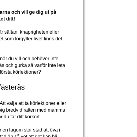
rna och vill ge dig ut på
t ditt!
r sältan, knaprigheten eller
t som förgyller livet finns det
, när du vill och behöver inte
ås och gurka så varför inte leta
första körlektioner?
Västerås
tt välja att ta körlektioner eller
ta sig bredvid ratten med mamma
r du tar ditt körkort.
 en lagom stor stad att öva i
tad än så vet att det kan bli