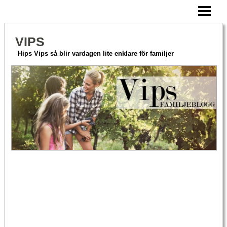
HEM
AKTIVERA MERA
VIPS
HITTA PÅ TILLSAMMANS
Hips Vips så blir vardagen lite enklare för familjer
OM VIPS
BLOGG