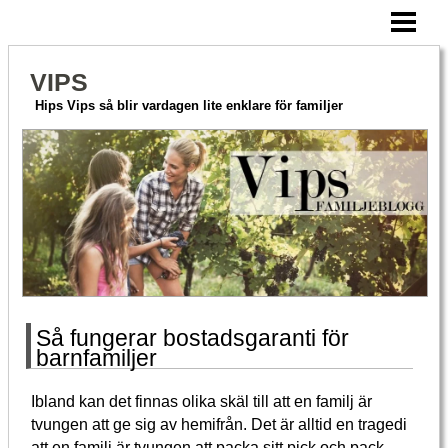
HEM
AKTIVERA MERA
VIPS
HITTA PÅ TILLSAMMANS
Hips Vips så blir vardagen lite enklare för familjer
OM VIPS
BLOGG
Så fungerar bostadsgaranti för
barnfamiljer
Ibland kan det finnas olika skäl till att en familj är
tvungen att ge sig av hemifrån. Det är alltid en tragedi
att en familj är tvungen att packa sitt pick och pack