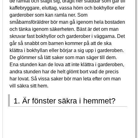
de ramlat och slagit sig, dragit ner sladdar som går till
kaffebryggare, eluttag, vassa hörn och bokhyllor eller
garderober som kan ramla ner. Som
småbarnsföräldrer bör man gå igenom hela bostaden
och tänka igenom säkerheten. Bäst är det om man
skruvar fast bokhyllor och garderober i väggarna. Det
går så snabbt om barnen kommer på att de ska
klättra i bokhyllan eller börjar a sig upp i garderoben.
De glömmer så lätt saker som man säger till dem.
Ena stunden kan de lova att inte klättra i garderoben,
andra stunden har de helt glömt bort vad de precis
har lovat. Så vissa saker bör man leta efter om man
vill säkra sitt hem.
1. Är fönster säkra i hemmet?