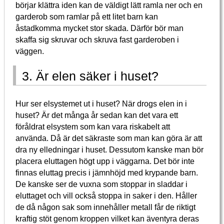
börjar klättra iden kan de väldigt lätt ramla ner och en
garderob som ramlar på ett litet barn kan
åstadkomma mycket stor skada. Därför bör man
skaffa sig skruvar och skruva fast garderoben i
väggen.
3. Är elen säker i huset?
Hur ser elsystemet ut i huset? När drogs elen in i
huset? Är det många år sedan kan det vara ett
föråldrat elsystem som kan vara riskabelt att
använda. Då är det säkraste som man kan göra är att
dra ny elledningar i huset. Dessutom kanske man bör
placera eluttagen högt upp i väggarna. Det bör inte
finnas eluttag precis i jämnhöjd med krypande barn.
De kanske ser de vuxna som stoppar in sladdar i
eluttaget och vill också stoppa in saker i den. Håller
de då någon sak som innehåller metall får de riktigt
kraftig stöt genom kroppen vilket kan äventyra deras