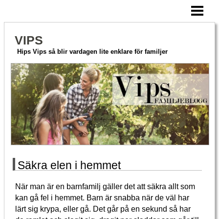
HEM
AKTIVERA MERA
VIPS
HITTA PÅ TILLSAMMANS
Hips Vips så blir vardagen lite enklare för familjer
OM VIPS
BLOGG
Säkra elen i hemmet
När man är en barnfamilj gäller det att säkra allt som
kan gå fel i hemmet. Barn är snabba när de väl har
lärt sig krypa, eller gå. Det går på en sekund så har