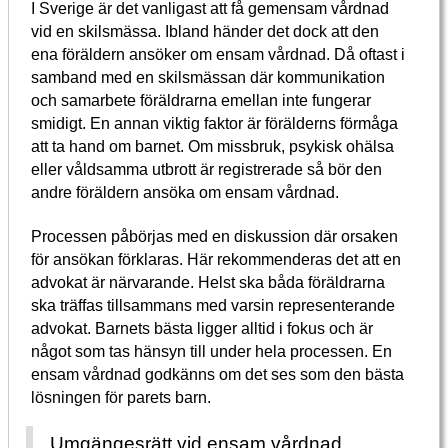
I Sverige är det vanligast att få gemensam vårdnad
vid en skilsmässa. Ibland händer det dock att den
ena föräldern ansöker om ensam vårdnad. Då oftast i
samband med en skilsmässan där kommunikation
och samarbete föräldrarna emellan inte fungerar
smidigt. En annan viktig faktor är förälderns förmåga
att ta hand om barnet. Om missbruk, psykisk ohälsa
eller våldsamma utbrott är registrerade så bör den
andre föräldern ansöka om ensam vårdnad.
Processen påbörjas med en diskussion där orsaken
för ansökan förklaras. Här rekommenderas det att en
advokat är närvarande. Helst ska båda föräldrarna
ska träffas tillsammans med varsin representerande
advokat. Barnets bästa ligger alltid i fokus och är
något som tas hänsyn till under hela processen. En
ensam vårdnad godkänns om det ses som den bästa
lösningen för parets barn.
Umgängesrätt vid ensam vårdnad