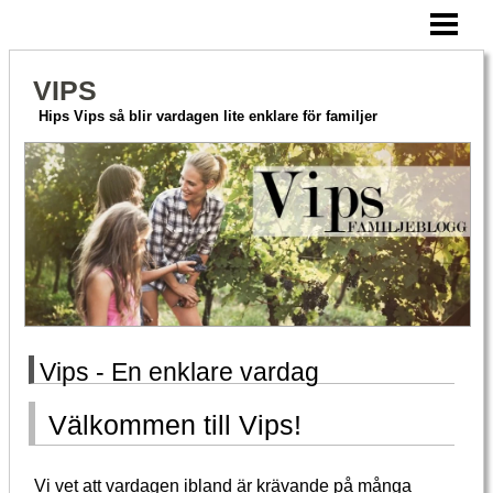
HEM
AKTIVERA MERA
VIPS
HITTA PÅ TILLSAMMANS
Hips Vips så blir vardagen lite enklare för familjer
OM VIPS
BLOGG
Vips - En enklare vardag
Välkommen till Vips!
Vi vet att vardagen ibland är krävande på många