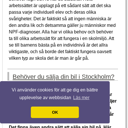
arbetssättet är upplagt på ett sådant sätt att det ska
passa varje individuell elev och deras olika
svårigheter. Det är faktiskt så att ingen människa är
den andra lik och detsamma gäller ju människor med
NPF-diagnoser. Alla har vi olika behov och behöver
ta till olika arbetssätt för att fungera i en skolmiljö. Att
se till barnens bästa på en individnivå är det allra
viktigaste, och så borde det faktiskt fungera oavsett
vilken typ av skola det är man är går på.
Behöver du sälja din bil i Stockholm?
16 apr. 2020
Vi använder cookies för att ge dig en bättre
Är det så att du äger en gammal bil och att du är
upplevelse av webbsidan
Läs mer
sugen på att
sälja bil i Stockholm
? Antingen säljer
man sin bil till någon bekant som behöver köpa
OK
en bil, eller så säljer man den på Blocket. Men får
man verkligen det pris som man vill för sin bil?
Det finns även andra sätt att sälja sin bil på. Här