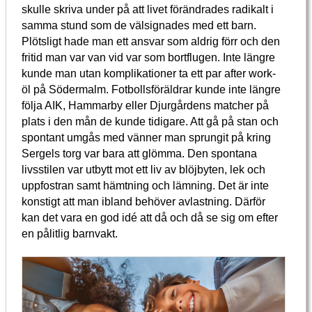
skulle skriva under på att livet förändrades radikalt i
samma stund som de välsignades med ett barn.
Plötsligt hade man ett ansvar som aldrig förr och den
fritid man var van vid var som bortflugen. Inte längre
kunde man utan komplikationer ta ett par after work-
öl på Södermalm. Fotbollsföräldrar kunde inte längre
följa AIK, Hammarby eller Djurgårdens matcher på
plats i den mån de kunde tidigare. Att gå på stan och
spontant umgås med vänner man sprungit på kring
Sergels torg var bara att glömma. Den spontana
livsstilen var utbytt mot ett liv av blöjbyten, lek och
uppfostran samt hämtning och lämning. Det är inte
konstigt att man ibland behöver avlastning. Därför
kan det vara en god idé att då och då se sig om efter
en pålitlig barnvakt.