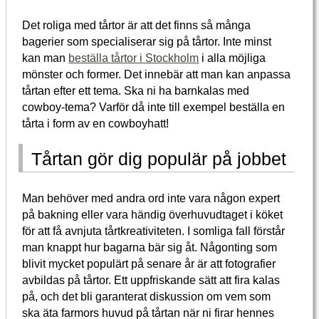
Det roliga med tårtor är att det finns så många
bagerier som specialiserar sig på tårtor. Inte minst
kan man
beställa tårtor i Stockholm
i alla möjliga
mönster och former. Det innebär att man kan anpassa
tårtan efter ett tema. Ska ni ha barnkalas med
cowboy-tema? Varför då inte till exempel beställa en
tårta i form av en cowboyhatt!
Tårtan gör dig populär på jobbet
Man behöver med andra ord inte vara någon expert
på bakning eller vara händig överhuvudtaget i köket
för att få avnjuta tårtkreativiteten. I somliga fall förstår
man knappt hur bagarna bär sig åt. Någonting som
blivit mycket populärt på senare år är att fotografier
avbildas på tårtor. Ett uppfriskande sätt att fira kalas
på, och det bli garanterat diskussion om vem som
ska äta farmors huvud på tårtan när ni firar hennes