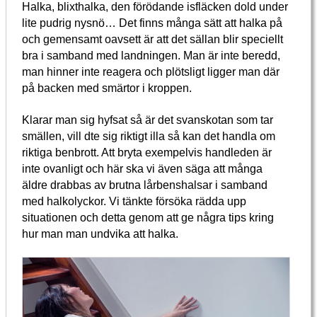
Halka, blixthalka, den förödande isfläcken dold under
lite pudrig nysnö… Det finns många sätt att halka på
och gemensamt oavsett är att det sällan blir speciellt
bra i samband med landningen. Man är inte beredd,
man hinner inte reagera och plötsligt ligger man där
på backen med smärtor i kroppen.
Klarar man sig hyfsat så är det svanskotan som tar
smällen, vill dte sig riktigt illa så kan det handla om
riktiga benbrott. Att bryta exempelvis handleden är
inte ovanligt och här ska vi även säga att många
äldre drabbas av brutna lårbenshalsar i samband
med halkolyckor. Vi tänkte försöka rädda upp
situationen och detta genom att ge några tips kring
hur man man undvika att halka.