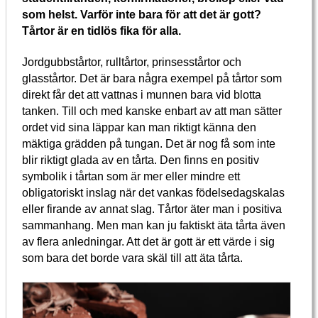
som helst. Varför inte bara för att det är gott?
Tårtor är en tidlös fika för alla.
Jordgubbstårtor, rulltårtor, prinsesstårtor och
glasstårtor. Det är bara några exempel på tårtor som
direkt får det att vattnas i munnen bara vid blotta
tanken. Till och med kanske enbart av att man sätter
ordet vid sina läppar kan man riktigt känna den
mäktiga grädden på tungan. Det är nog få som inte
blir riktigt glada av en tårta. Den finns en positiv
symbolik i tårtan som är mer eller mindre ett
obligatoriskt inslag när det vankas födelsedagskalas
eller firande av annat slag. Tårtor äter man i positiva
sammanhang. Men man kan ju faktiskt äta tårta även
av flera anledningar. Att det är gott är ett värde i sig
som bara det borde vara skäl till att äta tårta.