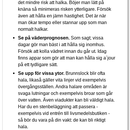
det mindre risk att halka. Böjer man lätt på
knäna så minimeras risken ytterligare. Försök
även att hålla en jämn hastighet. Det är när
man ökar tempo eller stannar upp som man
normalt halkar.
Se på väderprognosen.
Som sagt; vissa
dagar gör man bäst i att hålla sig inomhus.
Försök att kolla vädret innan du går ut. Idag
finns appar som gör att man kan hålla sig a´jour
på ett tydligare sätt.
Se upp för vissa ytor.
Brunnslock blir ofta
hala, likaså gäller vita linjer vid exempelvis
övergångsställen. Andra halare områden är
svaga lutningar och exempelvis broar som går
över vatten. Även viadukter kan bli väldigt hala.
Har du en stenbeläggning att passera -
exempelvis vid entrén till livsmedelsbutiken -
så bör du vara på din vakt: de kan bli riktigt
hala.